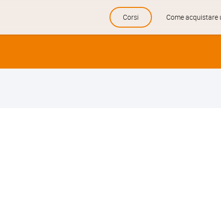
Skip
Corsi
Come acquistare 
to
content